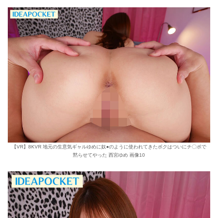
【VR】8KVR 地元の生意気ギャルゆめに奴●のように使われてきたボクはついにチ〇ポで
黙らせてやった 西宮ゆめ 画像10