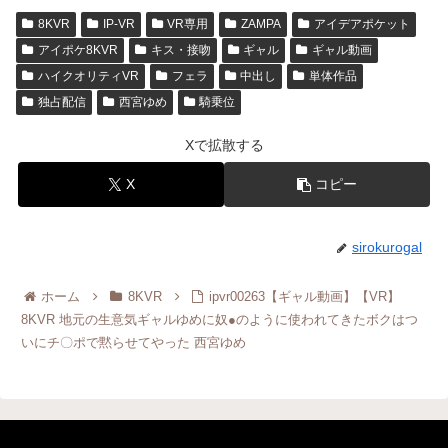
8KVR
IP-VR
VR専用
ZAMPA
アイデアポケット
アイポケ8KVR
キス・接吻
ギャル
ギャル動画
ハイクオリティVR
フェラ
中出し
単体作品
独占配信
西宮ゆめ
騎乗位
Xで拡散する
X
コピー
sirokurogal
ホーム
8KVR
ipvr00263【ギャル動画】【VR】
8KVR 地元の生意気ギャルゆめに奴●のように使われてきたボクはつ
いにチ〇ポで黙らせてやった 西宮ゆめ