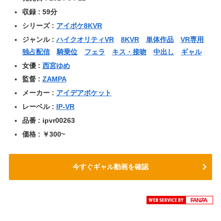
収録 : 59分
シリーズ :
アイポケ8KVR
ジャンル :
ハイクオリティVR
8KVR
単体作品
VR専用
独占配信
騎乗位
フェラ
キス・接吻
中出し
ギャル
女優 :
西宮ゆめ
監督 :
ZAMPA
メーカー :
アイデアポケット
レーベル :
IP-VR
品番 : ipvr00263
価格 : ￥300~
今すぐギャル動画を確認