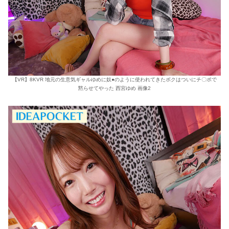
【VR】8KVR 地元の生意気ギャルゆめに奴●のように使われてきたボクはついにチ〇ポで
黙らせてやった 西宮ゆめ 画像2