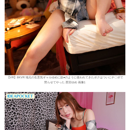
【VR】8KVR 地元の生意気ギャルゆめに奴●のように使われてきたボクはついにチ〇ポで
黙らせてやった 西宮ゆめ 画像1