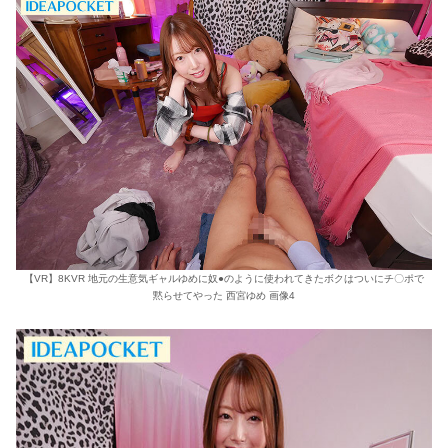
【VR】8KVR 地元の生意気ギャルゆめに奴●のように使われてきたボクはついにチ〇ポで
黙らせてやった 西宮ゆめ 画像4