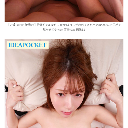
【VR】8KVR 地元の生意気ギャルゆめに奴●のように使われてきたボクはついにチ〇ポで
黙らせてやった 西宮ゆめ 画像11