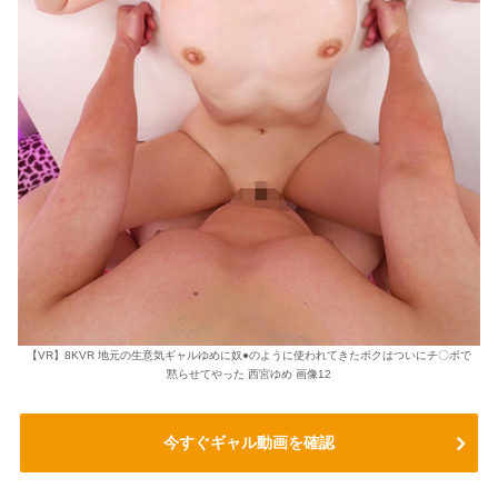
【VR】8KVR 地元の生意気ギャルゆめに奴●のように使われてきたボクはついにチ〇ポで
黙らせてやった 西宮ゆめ 画像12
今すぐギャル動画を確認