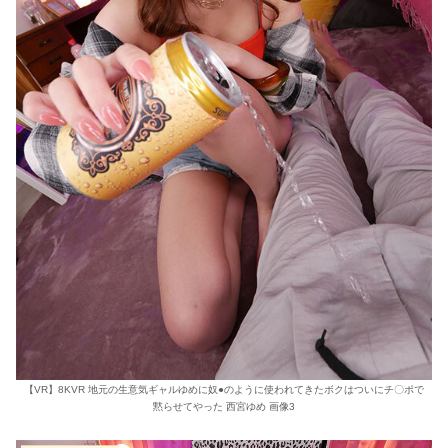
【VR】8KVR 地元の生意気ギャルゆめに奴●のように使われてきたボクはついにチ〇ポで
黙らせてやった 西宮ゆめ 画像3