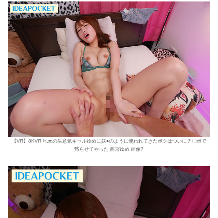
【VR】8KVR 地元の生意気ギャルゆめに奴●のように使われてきたボクはついにチ〇ポで
黙らせてやった 西宮ゆめ 画像7