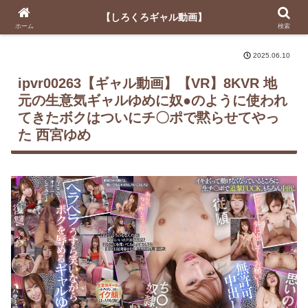
【しろくろギャル動画】
【しろくろギャル動画】
ホーム
検索
2025.06.10
ipvr00263【ギャル動画】
【VR】8KVR 地
元の生意気ギャルゆめに奴●のように使われ
てきたボクはついにチ〇ポで黙らせてやっ
た 西宮ゆめ