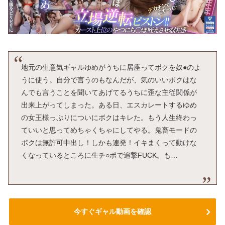
地元の生意気ギャルゆめがうちに居座ってボクを奴●のよ
うに使う。自分で言うのもなんだが、気のいいボクはな
んでも言うことを聞いてあげてるうちに歪な主従関係が
出来上がってしまった。ある日、エスカレートするゆめ
の女王様っぷりについにボクはキレた。もう人生終わっ
ていいと思ってめちゃくちゃにしてやる。鬼畜モードの
ボクは無許可中出し！しかも連発！イキまくって動けな
くなっているところに生チ○ポで追撃FUCK。も…
今すぐギャル動画を確認