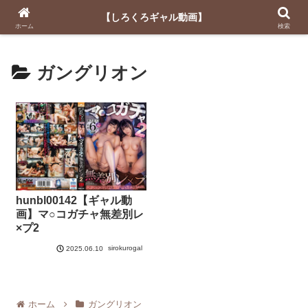
【しろくろギャル動画】
【しろくろギャル動画】
ホーム
検索
ガングリオン
hunbl00142【ギャル動
画】マ○コガチャ無差別レ
×プ2
sirokurogal
2025.06.10
ホーム
ガングリオン