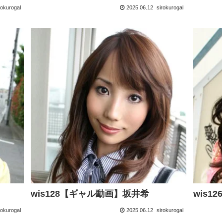
rokurogal
2025.06.12
sirokurogal
wis128【ギャル動画】坂井希
wis
rokurogal
2025.06.12
sirokurogal