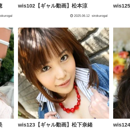
穂
wis102【ギャル動画】松本涼
wis
rokurogal
2025.06.12
sirokurogal
美
wis123【ギャル動画】松下奈緒
wis