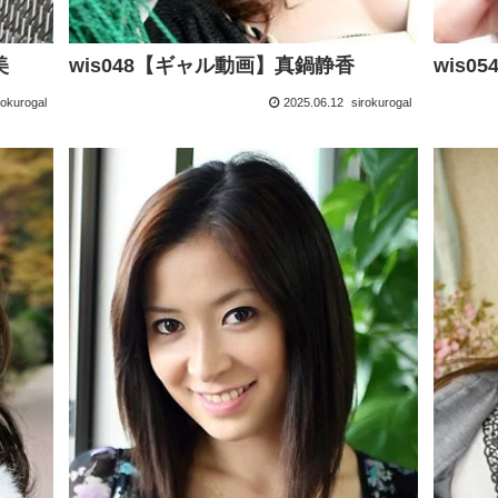
美
wis048【ギャル動画】真鍋静香
wis
rokurogal
2025.06.12
sirokurogal