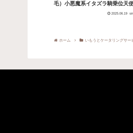
毛）小悪魔系イタズラ騎乗位天使
ここの
2025.06.19
si
ホーム
いもうとケータリングサー