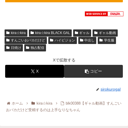
kira☆kira
kira☆kira BLACK GAL
ギャル
ギャル動画
すんごいおバカだけど
ハイビジョン
中出し
学生服
日焼け
独占配信
Xで拡散する
X
コピー
sirokurogal
ホーム
kira☆kira
blk00388【ギャル動画】すんごい
おバカだけど受精するのは上手なりなちゃん