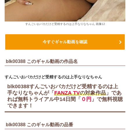
すんごいおバカだけど受精するのは上手なりなちゃん 画像12
今すぐギャル動画を確認
blk00388 このギャル動画の作品名
すんごいおバカだけど受精するのは上手なりなちゃん
blk00388すんごいおバカだけど受精するのは上
手なりなちゃんが「
FANZA TV
の対象作品
」であ
れば無料トライアル中
14日間
「
０円
」で無料視聴
できます！
blk00388 このギャル動画の品番