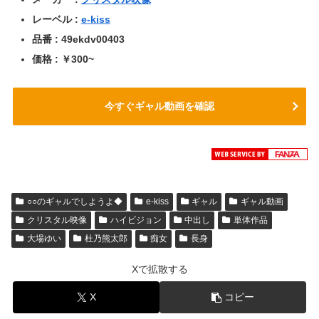
レーベル :
e-kiss
品番 : 49ekdv00403
価格 : ￥300~
今すぐギャル動画を確認
○○のギャルでしようよ◆
e-kiss
ギャル
ギャル動画
クリスタル映像
ハイビジョン
中出し
単体作品
大場ゆい
杜乃熊太郎
痴女
長身
Xで拡散する
X
コピー