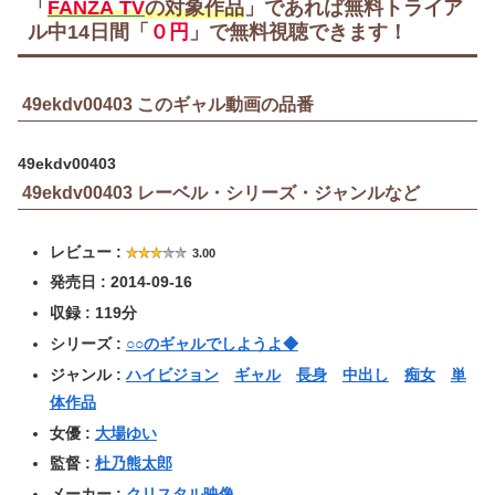
「
FANZA TV
の対象作品
」であれば無料トライア
ル中
14日間
「
０円
」で無料視聴できます！
49ekdv00403 このギャル動画の品番
49ekdv00403
49ekdv00403 レーベル・シリーズ・ジャンルなど
レビュー :
3.00
発売日 : 2014-09-16
収録 : 119分
シリーズ :
○○のギャルでしようよ◆
ジャンル :
ハイビジョン
ギャル
長身
中出し
痴女
単
体作品
女優 :
大場ゆい
監督 :
杜乃熊太郎
メーカー :
クリスタル映像