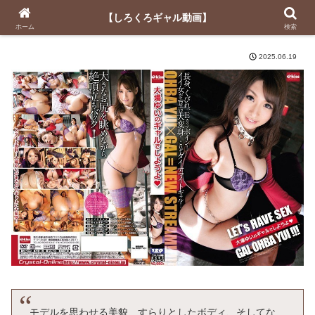
【しろくろギャル動画】
【しろくろギャル動画】
ホーム
検索
2025.06.19
モデルを思わせる美貌、すらりとしたボディ、そしてな