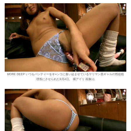
MORE DEEP いつもパンティーをオ○ンコに食い込ませているヤリマン黒ギャルの性欲処
理係にさせられた9月4日。 橘アイリ 画像11