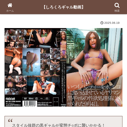
【しろくろギャル動画】
【しろくろギャル動画】
ホーム
検索
2025.06.19
スタイル抜群の黒ギャルが変態チ○ポに襲いかかる！