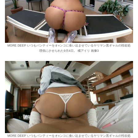
MORE DEEP いつもパンティーをオ○ンコに食い込ませているヤリマン黒ギャルの性欲処
理係にさせられた9月4日。 橘アイリ 画像3
MORE DEEP いつもパンティーをオ○ンコに食い込ませているヤリマン黒ギャルの性欲処