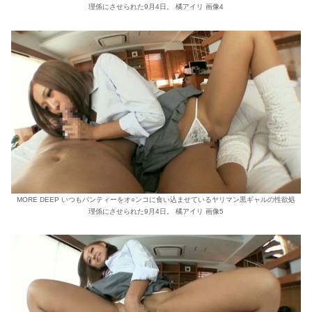
理係にさせられた9月4日。 橘アイリ 画像4
MORE DEEP いつもパンティーをオ○ンコに食い込ませているヤリマン黒ギャルの性欲処
理係にさせられた9月4日。 橘アイリ 画像5