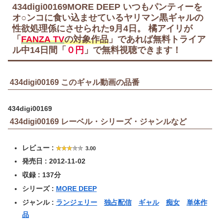
434digi00169MORE DEEP いつもパンティーを
オ○ンコに食い込ませているヤリマン黒ギャルの
性欲処理係にさせられた9月4日。 橘アイリが
「
FANZA TV
の対象作品
」であれば無料トライア
ル中
14日間
「
０円
」で無料視聴できます！
434digi00169 このギャル動画の品番
434digi00169
434digi00169 レーベル・シリーズ・ジャンルなど
レビュー :
3.00
発売日 : 2012-11-02
収録 : 137分
シリーズ :
MORE DEEP
ジャンル :
ランジェリー
独占配信
ギャル
痴女
単体作
品