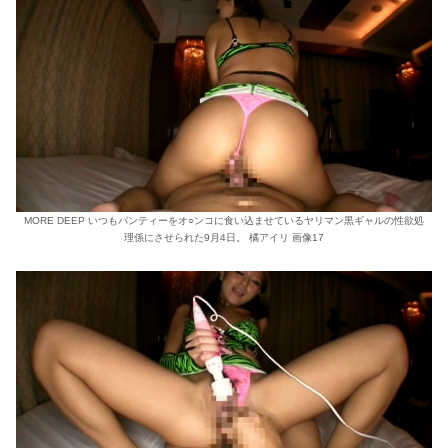
MORE DEEP いつもパンティーをオ○ンコに食い込ませているヤリマン黒ギャルの性欲処
理係にさせられた9月4日。 橘アイリ 画像17