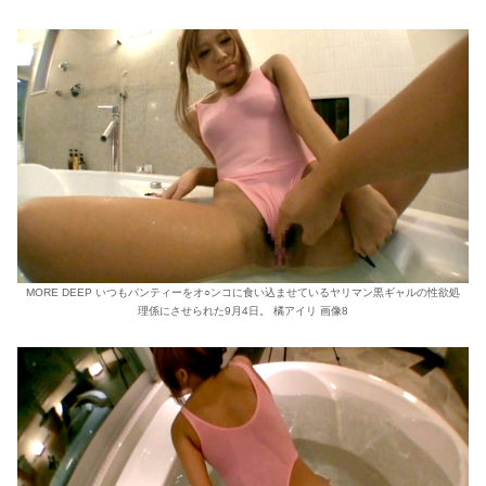
MORE DEEP いつもパンティーをオ○ンコに食い込ませているヤリマン黒ギャルの性欲処
理係にさせられた9月4日。 橘アイリ 画像8