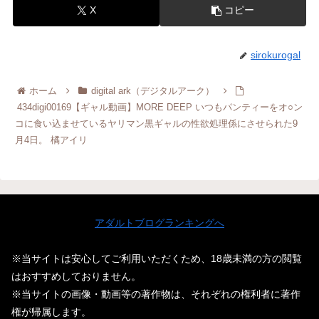
X
コピー
sirokurogal
ホーム
digital ark（デジタルアーク）
434digi00169【ギャル動画】MORE DEEP いつもパンティーをオ○ン
コに食い込ませているヤリマン黒ギャルの性欲処理係にさせられた9
月4日。 橘アイリ
アダルトブログランキングへ
※当サイトは安心してご利用いただくため、18歳未満の方の閲覧
はおすすめしておりません。
※当サイトの画像・動画等の著作物は、それぞれの権利者に著作
権が帰属します。