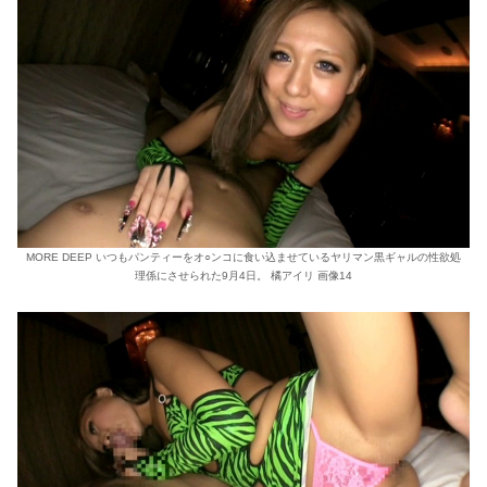
MORE DEEP いつもパンティーをオ○ンコに食い込ませているヤリマン黒ギャルの性欲処
理係にさせられた9月4日。 橘アイリ 画像14