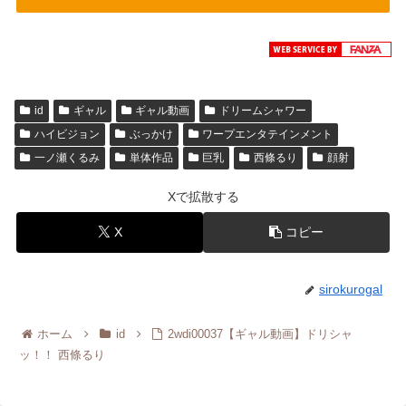
id
ギャル
ギャル動画
ドリームシャワー
ハイビジョン
ぶっかけ
ワープエンタテインメント
一ノ瀬くるみ
単体作品
巨乳
西條るり
顔射
Xで拡散する
X
コピー
sirokurogal
ホーム
id
2wdi00037【ギャル動画】ドリシャ
ッ！！ 西條るり