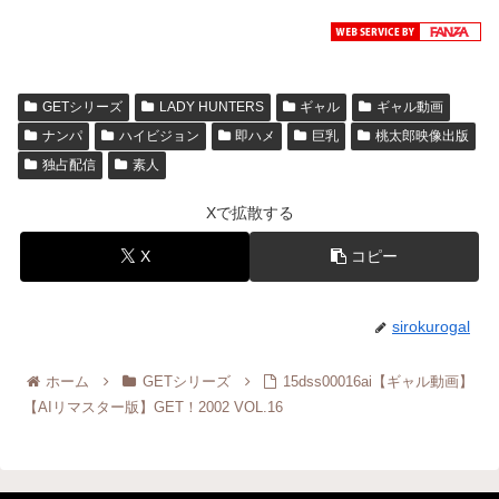
GETシリーズ
LADY HUNTERS
ギャル
ギャル動画
ナンパ
ハイビジョン
即ハメ
巨乳
桃太郎映像出版
独占配信
素人
Xで拡散する
X
コピー
sirokurogal
ホーム
GETシリーズ
15dss00016ai【ギャル動画】
【AIリマスター版】GET！2002 VOL.16