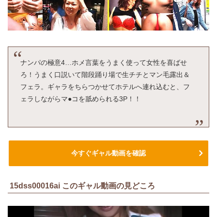
ナンパの極意4…ホメ言葉をうまく使って女性を喜ばせ
ろ！うまく口説いて階段踊り場で生チチとマン毛露出＆
フェラ。ギャラをちらつかせてホテルへ連れ込むと、フ
ェラしながらマ●コを舐められる3P！！
今すぐギャル動画を確認
15dss00016ai このギャル動画の見どころ